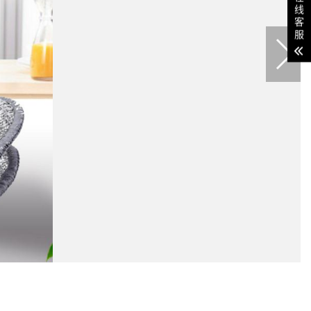
线
客
服