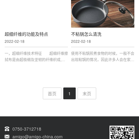
擦拭表面无丝毫损伤，不产生棉织物常
台面 保养篇：无论哪种材质都怕高
见的纤毛脱落；易洗、耐用， 可...
温侵蚀，使用中应当注意避免热...
超细纤维的功能及特点
不粘锅怎么清洗
2022-02-18
2022-02-18
一，超细纤维技术特征 超细纤维擦
使用不粘锅煎煮食物的时候，一般不会
拭布是由超极细及坚韧的纤维织成,具
出现粘锅的情况，因此许多人会在家中
有超强的组织结构,柔软坚韧的特性,有
使用不粘锅，用完后需将其清洁干净，
既不损伤工作物及低落尘低离子含量的
那么不粘锅怎么清洗呢?一、不粘锅怎
优点。特点： 1.使用寿命长，吸水
么清洗1、使用完不粘锅后，需等其温
力超强(仿蚕丝)，使用时不会造成表...
度下降后，再使用清水进行清洗，不...
首页
1
末页
0750-3712718
amigo@amigo-china.com