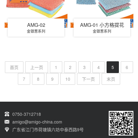
AMG-02
AMG-01 小方格提花
金银葱系列
金银葱系列
首页
上一页
1
2
3
4
5
6
7
8
9
10
下一页
末页
0750-3712718
amigo@amigo-china.com
广东省江门市荷塘镇六坊中泰西路9号